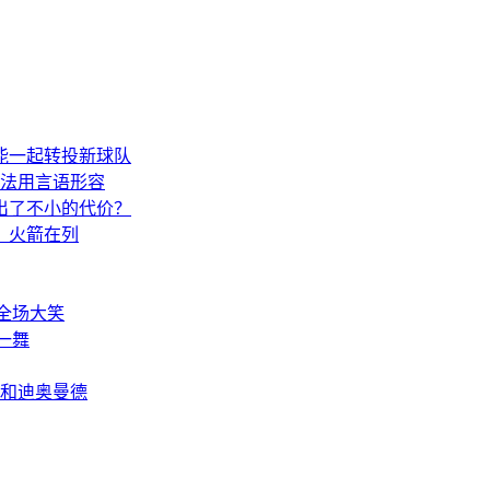
能一起转投新球队
法用言语形容
付出了不小的代价？
：火箭在列
全场大笑
一舞
和迪奥曼德